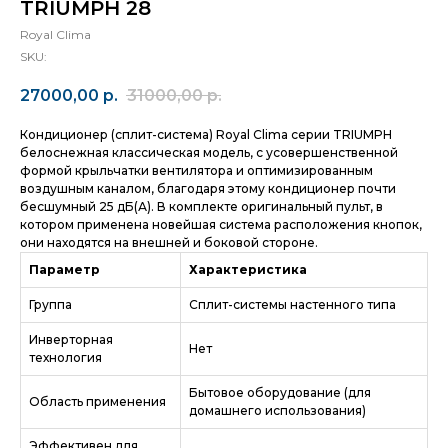
TRIUMPH 28
Royal Clima
SKU:
27000,00
р.
31000,00
р.
Кондиционер (сплит-система) Royal Clima серии TRIUMPH
белоснежная классическая модель, с усовершенственной
формой крыльчатки вентилятора и оптимизированным
воздушным каналом, благодаря этому кондиционер почти
бесшумный 25 дБ(А). В комплекте оригинальный пульт, в
котором применена новейшая система расположения кнопок,
они находятся на внешней и боковой стороне.
Параметр
Характеристика
Группа
Сплит-системы настенного типа
Инверторная
Нет
технология
Бытовое оборудование (для
Область применения
домашнего использования)
Эффективен для